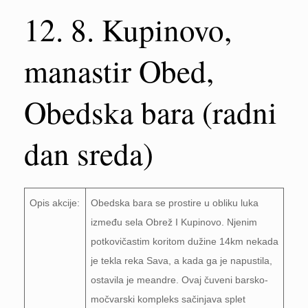
12. 8. Kupinovo,
manastir Obed,
Obedska bara (radni
dan sreda)
Opis akcije:
Obedska bara se prostire u obliku luka
između sela Obrež I Kupinovo. Njenim
potkovičastim koritom dužine 14km nekada
je tekla reka Sava, a kada ga je napustila,
ostavila je meandre. Ovaj čuveni barsko-
močvarski kompleks sačinjava splet