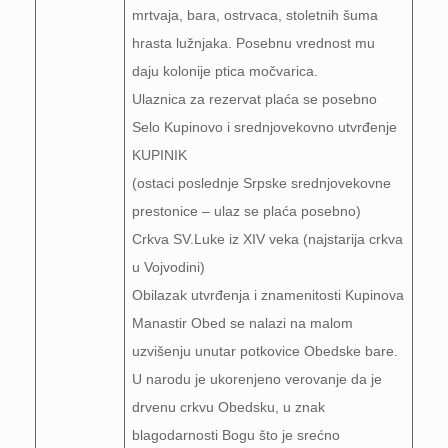
mrtvaja, bara, ostrvaca, stoletnih šuma
hrasta lužnjaka. Posebnu vrednost mu
daju kolonije ptica močvarica.
Ulaznica za rezervat plaća se posebno
Selo Kupinovo i srednjovekovno utvrđenje
KUPINIK
(ostaci poslednje Srpske srednjovekovne
prestonice – ulaz se plaća posebno)
Crkva SV.Luke iz XIV veka (najstarija crkva
u Vojvodini)
Obilazak utvrđenja i znamenitosti Kupinova
Manastir Obed se nalazi na malom
uzvišenju unutar potkovice Obedske bare.
U narodu je ukorenjeno verovanje da je
drvenu crkvu Obedsku, u znak
blagodarnosti Bogu što je srećno