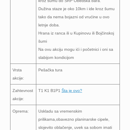
kroz šumu do SRP Obedska bara.
Dužina staze je oko 10km i ide kroz šumu
tako da nema bojazni od vrućine u ovo
letnje doba.
Hrana iz ranca ili u Kupinovu ili Bojčinskoj
šumi
Na ovu akciju mogu ići i početnici i oni sa
slabijom kondicijom
Vrsta
Pešačka tura
akcije:
Zahtevnost
T1 K1 B1P1
Šta je ovo?
akcije:
Oprema:
Uskladu sa vremenskim
prilikama,obavezno planinarske cipele,
slojevito oblačenje, uvek sa sobom imati