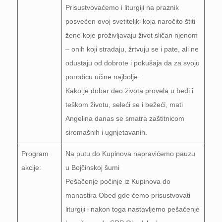
Prisustvovaćemo i liturgiji na praznik
posvećen ovoj svetiteljki koja naročito štiti
žene koje proživljavaju život sličan njenom
– onih koji stradaju, žrtvuju se i pate, ali ne
odustaju od dobrote i pokušaja da za svoju
porodicu učine najbolje.
Kako je dobar deo života provela u bedi i
teškom životu, seleći se i bežeći, mati
Angelina danas se smatra zaštitnicom
siromašnih i ugnjetavanih.
Program
Na putu do Kupinova napravićemo pauzu
akcije:
u Bojčinskoj šumi
Pešačenje počinje iz Kupinova do
manastira Obed gde ćemo prisustvovati
liturgiji i nakon toga nastavljemo pešačenje