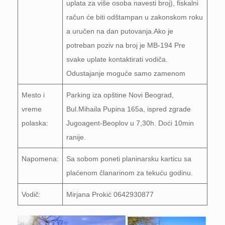
uplata za više osoba navesti broj), fiskalni
račun će biti odštampan u zakonskom roku
a uručen na dan putovanja.Ako je
potreban poziv na broj je MB-194 Pre
svake uplate kontaktirati vodiča.
Odustajanje moguće samo zamenom
Mesto i
Parking iza opštine Novi Beograd,
vreme
Bul.Mihaila Pupina 165a, ispred zgrade
polaska:
Jugoagent-Beoplov u 7,30h. Doći 10min
ranije.
Napomena:
Sa sobom poneti planinarsku karticu sa
plaćenom članarinom za tekuću godinu.
Vodič:
Mirjana Prokić 0642930877