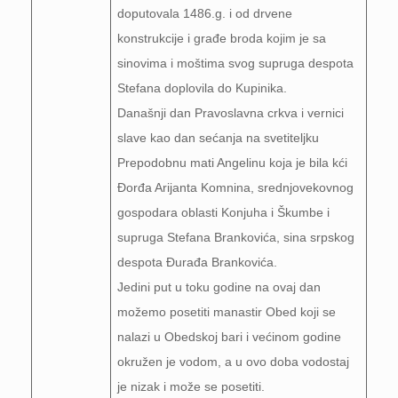
doputovala 1486.g. i od drvene
konstrukcije i građe broda kojim je sa
sinovima i moštima svog supruga despota
Stefana doplovila do Kupinika.
Današnji dan Pravoslavna crkva i vernici
slave kao dan sećanja na svetiteljku
Prepodobnu mati Angelinu koja je bila kći
Đorđa Arijanta Komnina, srednjovekovnog
gospodara oblasti Konjuha i Škumbe i
supruga Stefana Brankovića, sina srpskog
despota Đurađa Brankovića.
Jedini put u toku godine na ovaj dan
možemo posetiti manastir Obed koji se
nalazi u Obedskoj bari i većinom godine
okružen je vodom, a u ovo doba vodostaj
je nizak i može se posetiti.