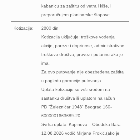
kabanicu za zaštitu od vetra i kiše, i
preporučujem planinarske štapove.
Kotizacija:
2800 din
Kotizacija uključuje: troškove vođenja
akcije, poreze i doprinose, administrativne
troškove društva, prevoz i putarinu ako je
ima.
Za ovo putovanje nije obezbeđena zaštita
u pogledu garancije putovanja.
Uplata kotizacije se vrši sredom na
sastanku društva ili uplatom na račun
PD “Železničar 1948” Beograd 160-
6000001663689-20
Svrha uplate: Kupinovo – Obedska Bara
12.08.2026 vodič Mirjana Prokić,(ako je