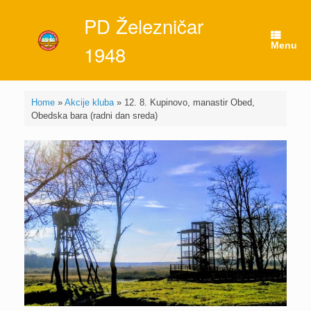
Skip
PD Železničar
to
content
Menu
1948
Home
»
Akcije kluba
»
12. 8. Kupinovo, manastir Obed,
Obedska bara (radni dan sreda)