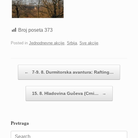
Broj poseta
373
Posted in
Jednodnevne akcije
,
Srbija
,
Sve akcije
.
Post navigation
←
7-9. 8. Durmitorska avantura: Rafting…
15. 8. Hladovina Gučeva (Crni…
→
Pretraga
Search