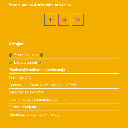
Pratite nas na društvenim mrežama
Izdvajamo
Staze inkluzije
Deca u prirodi
Planinarskieradionice i predavanja
Team building
Присоединяйтесь к «Железничар 1948»
Saradnja sa školama
Iznajmljivanje planinarske opreme
Online učlanjenje
Klasifikacija planinarskih akcija