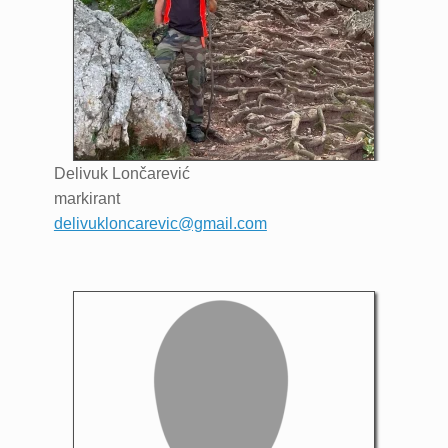
Delivuk
Lončarević
markirant
delivukloncarevic@gmail.com