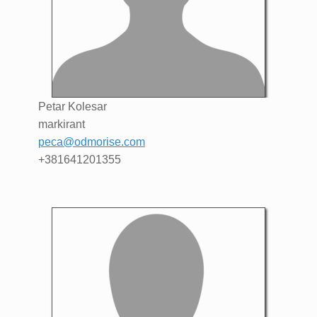
Petar
Kolesar
markirant
peca@odmorise.com
+381641201355