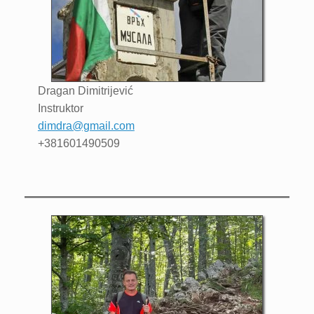
Dragan
Dimitrijević
Instruktor
dimdra@gmail.com
+381601490509