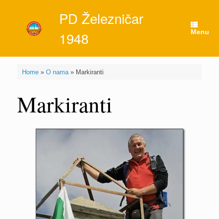
Skip
PD Železničar
to
content
Menu
1948
Home
»
O nama
»
Markiranti
Markiranti