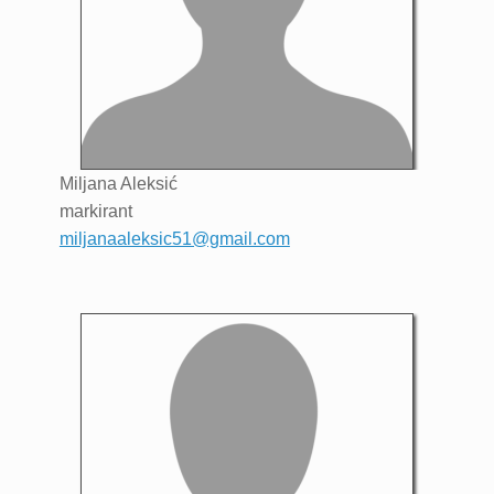
Miljana
Aleksić
markirant
miljanaaleksic51@gmail.com