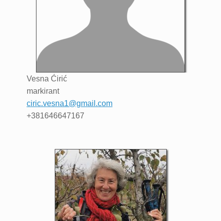
Vesna
Ćirić
markirant
ciric.vesna1@gmail.com
+381646647167