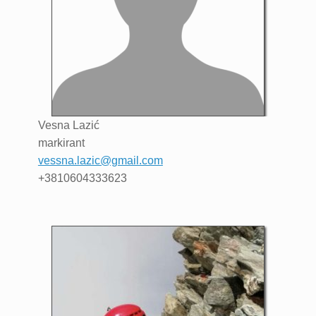
Vesna
Lazić
markirant
vessna.lazic@gmail.com
+3810604333623