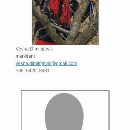
Vesna
Dimitrijević
markirant
vesna.dimitrijevic@gmail.com
+381642018431