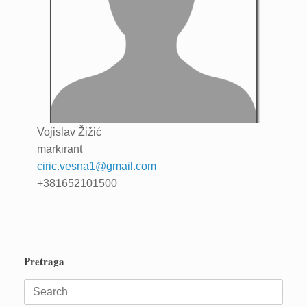
Vojislav
Žižić
markirant
ciric.vesna1@gmail.com
+381652101500
Pretraga
Search
for: