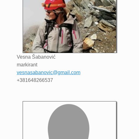
Vesna
Šabanović
markirant
vesnasabanovic@gmail.com
+381648266537