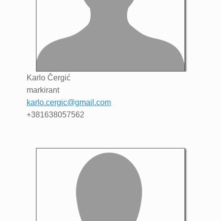
Karlo
Čergić
markirant
karlo.cergic@gmail.com
+381638057562