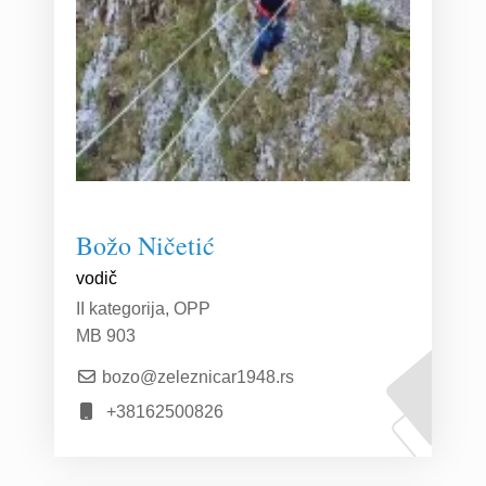
Božo Ničetić
vodič
II kategorija, OPP
MB 903
bozo@zeleznicar1948.rs
+38162500826