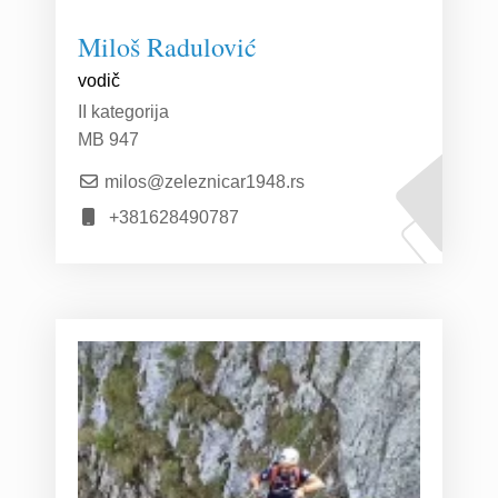
Miloš Radulović
vodič
II kategorija
MB 947
milos@zeleznicar1948.rs
+381628490787