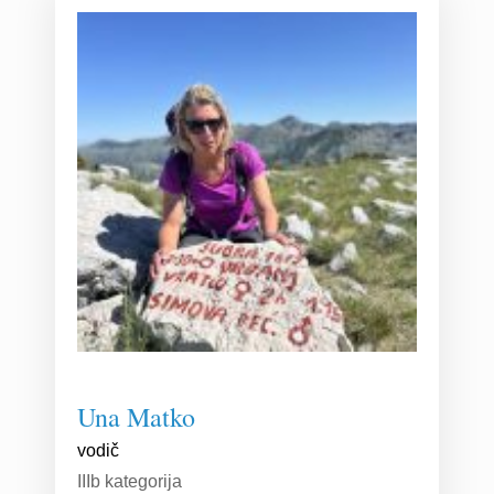
Una Matko
vodič
IIIb kategorija