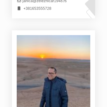
janica@zeleznicar1948.rs
+381653555728