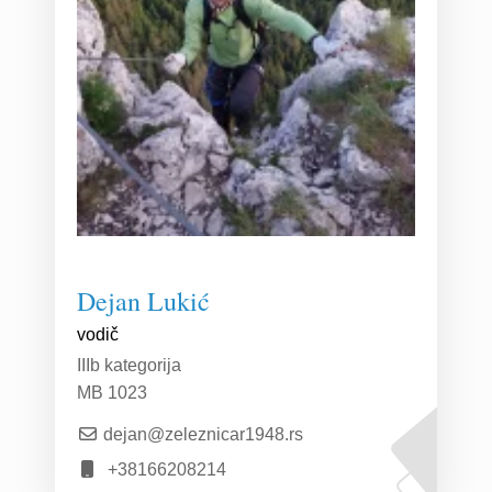
Dejan Lukić
vodič
IIIb kategorija
MB 1023
dejan@zeleznicar1948.rs
+38166208214