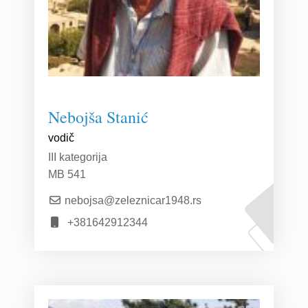
Nebojša Stanić
vodič
III kategorija
MB 541
nebojsa@zeleznicar1948.rs
+381642912344