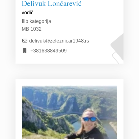
Delivuk Lončarević
vodič
IIIb kategorija
MB 1032
delivuk@zeleznicar1948.rs
+381638849509