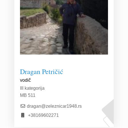
Dragan Petričić
vodič
III kategorija
MB 511
dragan@zeleznicar1948.rs
+38169602271