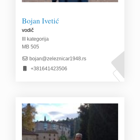
Bojan Ivetić
vodič
III kategorija
MB 505
bojan@zeleznicar1948.rs
+381641423506