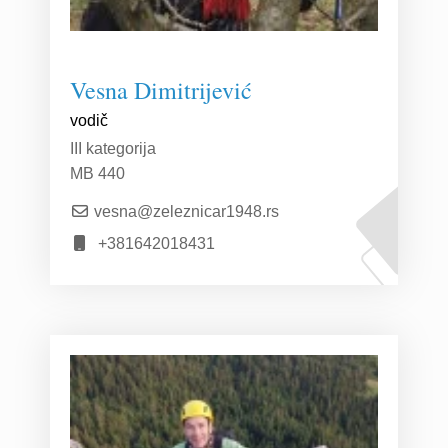
Vesna Dimitrijević
vodič
III kategorija
MB 440
vesna@zeleznicar1948.rs
+381642018431