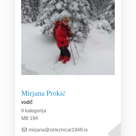
Mirjana Prokić
vodič
II kategorija
MB 194
mirjana@zeleznicar1948.rs