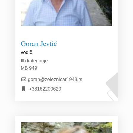
Goran Jevtić
vodič
IIb kategorije
MB 949
goran@zeleznicar1948.rs
+38162200620