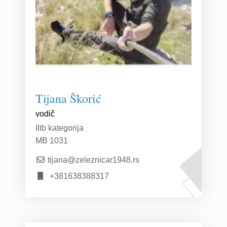
Tijana Škorić
vodič
IIIb kategorija
MB 1031
tijana@zeleznicar1948.rs
+381638388317