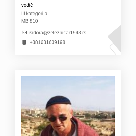
vodič
III kategorija
MB 810
isidora@zeleznicar1948.rs
+381631639198