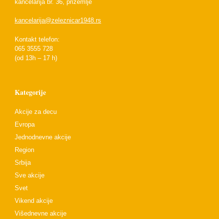
kancelarija br. 36, prizemlje
kancelarija@zeleznicar1948.rs
Kontakt telefon:
065 3555 728
(od 13h – 17 h)
Kategorije
Akcije za decu
Evropa
Jednodnevne akcije
Region
Srbija
Sve akcije
Svet
Vikend akcije
Višednevne akcije