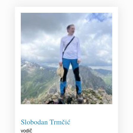
Slobodan Trmčić
vodič