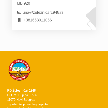
MB 928
una@zeleznicar1948.rs
+381653011066
PD Železničar 1948
Bul. M. Pupina 165 a
11070 Novi Beograd
zgrada Beoplova/Jugoagenta