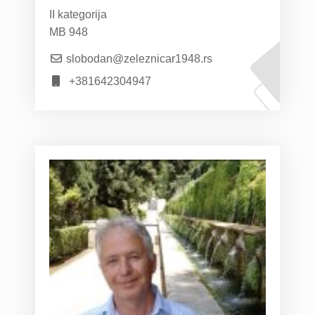
II kategorija
MB 948
slobodan@zeleznicar1948.rs
+381642304947