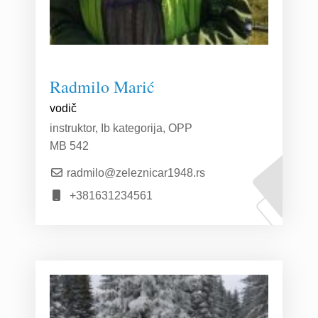
Radmilo Marić
vodič
instruktor, Ib kategorija, OPP
MB 542
radmilo@zeleznicar1948.rs
+381631234561