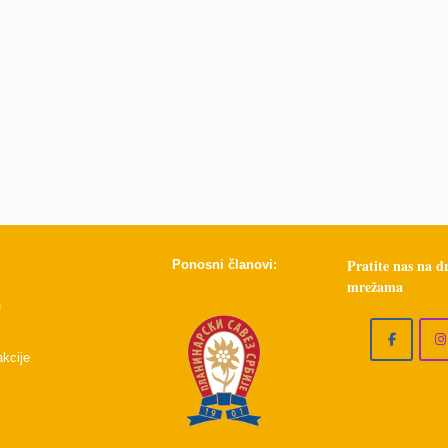
Pratite nas na 
Ponosni članovi:
mrežama
u
kcije