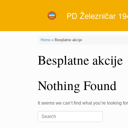
Skip
to
PD Železničar 19
content
Home
»
Besplatne akcije
Besplatne akcije
Nothing Found
It seems we can’t find what you’re looking fo
Search
for: