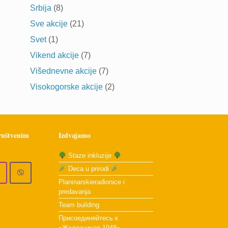
Srbija
(8)
Sve akcije
(21)
Svet
(1)
Vikend akcije
(7)
Višednevne akcije
(7)
Visokogorske akcije
(2)
društvenim
Izdvajamo
Staze inkluzije
Deca u prirodi
Planinarskieradionice i
predavanja
Team building
Присоединяйтесь к
«Железничар 1948»