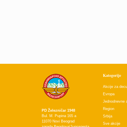
Kategorije
Akcije za dec
Evropa
Jednodnevne a
Region
PD Železničar 1948
Bul. M. Pupina 165 a
Srbija
11070 Novi Beograd
Sve akcije
zgrada Beoplova/Jugoagenta