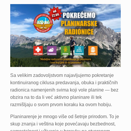
Sa velikim zadovoljstvom najavljujemo pokretanje
kontinuiranog ciklusa predavanja, obuka i praktičnih
radionica namenjenih svima koji vole planine — bez
obzira na to da li već aktivno planinare ili tek
razmišljaju o svom prvom koraku ka ovom hobiju.
Planinarenje je mnogo više od šetnje prirodom. To je
skup znanja i veština koje povećavaju bezbednost,