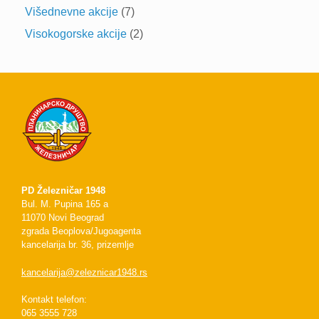
Višednevne akcije
(7)
Visokogorske akcije
(2)
PD Železničar 1948
Bul. M. Pupina 165 a
11070 Novi Beograd
zgrada Beoplova/Jugoagenta
kancelarija br. 36, prizemlje
kancelarija@zeleznicar1948.rs
Kontakt telefon:
065 3555 728