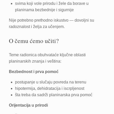
svima koji vole prirodu i žele da borave u
planinama bezbednije i sigurnije
Nije potrebno prethodno iskustvo — dovoljni su
radoznalost i želja za učenjem.
O čemu ćemo učiti?
Teme radionica obuhvataće ključne oblasti
planinarskih znanja i veština:
Bezbednost i prva pomoć
postupanje u slučaju povreda na terenu
hipotermija, dehidratacija i iscrpljenost
šta treba da sadrži planinarska prva pomoć
Orijentacija u prirodi