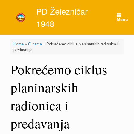
Skip
PD Železničar
to
content
Menu
1948
Home
»
O nama
»
Pokrećemo ciklus planinarskih radionica i
predavanja
Pokrećemo ciklus
planinarskih
radionica i
predavanja