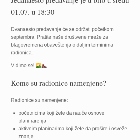
Jedanaesto predavanje je u bilo u sredu
01.07. u 18:30
Dvanaesto predavanje će se održati početkom
septembra. Pratite naše društvene mreže za
blagovremena obaveštenja o daljim terminima
radionica.
Vidimo se!
Kome su radionice namenjene?
Radionice su namenjene:
početnicima koji žele da nauče osnove
planinarenja
aktivnim planinarima koji žele da prošire i osveže
znanje