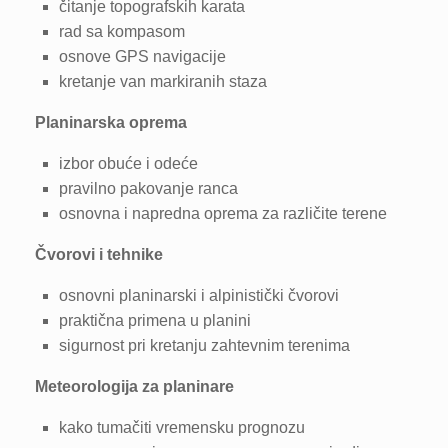
čitanje topografskih karata
rad sa kompasom
osnove GPS navigacije
kretanje van markiranih staza
Planinarska oprema
izbor obuće i odeće
pravilno pakovanje ranca
osnovna i napredna oprema za različite terene
Čvorovi i tehnike
osnovni planinarski i alpinistički čvorovi
praktična primena u planini
sigurnost pri kretanju zahtevnim terenima
Meteorologija za planinare
kako tumačiti vremensku prognozu