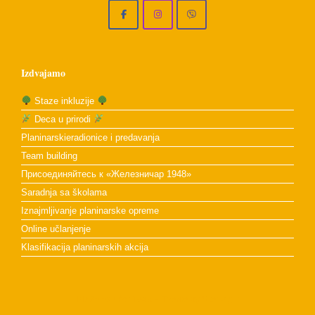
Izdvajamo
Staze inkluzije
Deca u prirodi
Planinarskieradionice i predavanja
Team building
Присоединяйтесь к «Железничар 1948»
Saradnja sa školama
Iznajmljivanje planinarske opreme
Online učlanjenje
Klasifikacija planinarskih akcija
PD Železničar 1948
Theme by
SiteOrigin