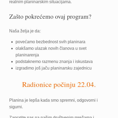
realnim planinarskim situacijama.
Zašto pokrećemo ovaj program?
Naša želja je da:
povećamo bezbednost svih planinara
olakšamo ulazak novih članova u svet
planinarenja
podstaknemo razmenu znanja i iskustava
izgradimo još jaču planinarsku zajednicu
Radionice počinju 22.04.
Planina je lepša kada smo spremni, odgovorni i
sigurni.
Zapratite nas na našim društvenim mrežama i