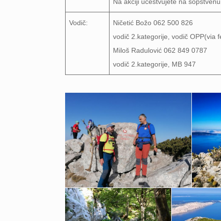
Na akciji učestvujete na sopstven
Vodič:
Ničetić Božo 062 500 826
vodič 2.kategorije, vodič OPP(via 
Miloš Radulović 062 849 0787
vodič 2.kategorije, MB 947