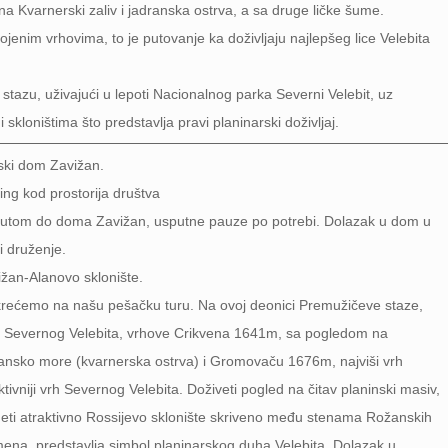
na Kvarnerski zaliv i jadranska ostrva, a sa druge ličke šume.
jenim vrhovima, to je putovanje ka doživljaju najlepšeg lice Velebita
stazu, uživajući u lepoti Nacionalnog parka Severni Velebit, uz
kloništima što predstavlja pravi planinarski doživljaj.
ski dom Zavižan.
ng kod prostorija društva
putom do doma Zavižan, usputne pauze po potrebi. Dolazak u dom u
i druženje.
ižan-Alanovo sklonište.
krećemo na našu pešačku turu. Na ovoj deonici Premužičeve staze,
ve Severnog Velebita, vrhove Crikvena 1641m, sa pogledom na
ansko more (kvarnerska ostrva) i Gromovaču 1676m, najviši vrh
ivniji vrh Severnog Velebita. Doživeti pogled na čitav planinski masiv,
 Videti atraktivno Rossijevo sklonište skriveno među stenama Rožanskih
na, predstavlja simbol planinarskog duha Velebita. Dolazak u