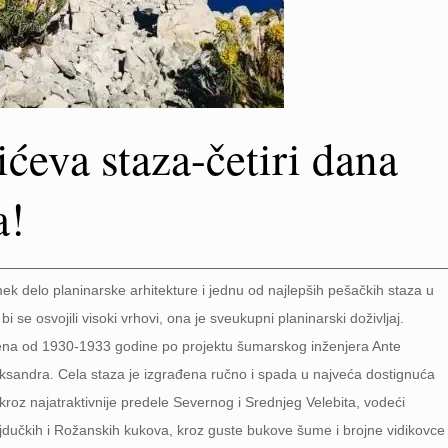
ćeva staza-četiri dana
a!
k delo planinarske arhitekture i jednu od najlepših pešačkih staza u
i se osvojili visoki vrhovi, ona je sveukupni planinarski doživljaj.
đena od 1930-1933 godine po projektu šumarskog inženjera Ante
eksandra. Cela staza je izgrađena ručno i spada u najveća dostignuća
kroz najatraktivnije predele Severnog i Srednjeg Velebita, vodeći
ajdučkih i Rožanskih kukova, kroz guste bukove šume i brojne vidikovce