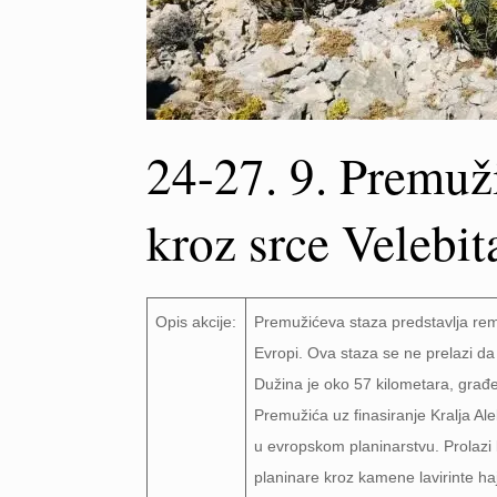
24-27. 9. Premuži
kroz srce Velebit
Opis akcije:
Premužićeva staza predstavlja reme
Evropi. Ova staza se ne prelazi da b
Dužina je oko 57 kilometara, gra
Premužića uz finasiranje Kralja Al
u evropskom planinarstvu. Prolazi 
planinare kroz kamene lavirinte h