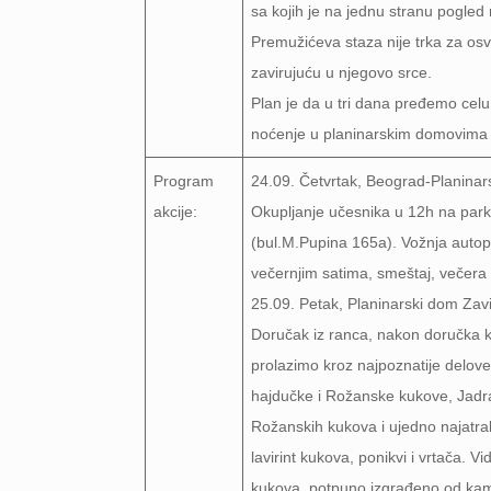
sa kojih je na jednu stranu pogled 
Premužićeva staza nije trka za osvo
zavirujuću u njegovo srce.
Plan je da u tri dana pređemo celu 
noćenje u planinarskim domovima i s
Program
24.09. Četvrtak, Beograd-Planinar
akcije:
Okupljanje učesnika u 12h na parki
(bul.M.Pupina 165a). Vožnja auto
večernjim satima, smeštaj, večera 
25.09. Petak, Planinarski dom Zav
Doručak iz ranca, nakon doručka 
prolazimo kroz najpoznatije delo
hajdučke i Rožanske kukove, Jadr
Rožanskih kukova i ujedno najatrakt
lavirint kukova, ponikvi i vrtača.
kukova, potpuno izgrađeno od kame