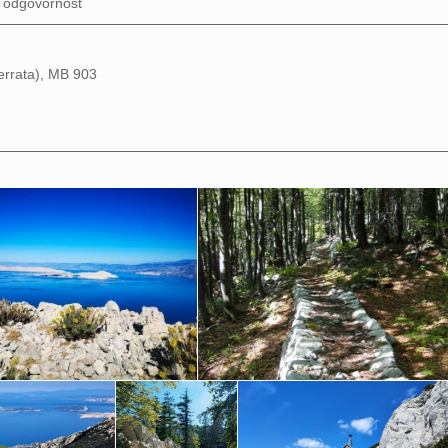
u odgovornost
ferrata), MB 903