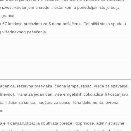
zvesti ktretanjem u sredu ili ostankom u ponedeljak, što je bolja
granici.
 57 km koje prelazimo za 3 dana pešačenja. Tehnički staza spada u
og višednevnog pešačenja.
, kabanica, rezervna presvlaka, čeona lampa, ranac, vreća za spavanje,
dnevno), hrana za jedan dan, više enrgetskih čokoladica ili koštunjavo
a ili šešir za sunce, naočare za sunce, lična dokumenta, ovrena
nu.
raje 4 dana).Kotizacija obuhvata poreze i doprinose, administrativne