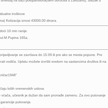
, smeštaj na bazi polupansiona(sem doručka u Zavižanu), ulazak u
vidualne troškove
a) Kotizacija iznosi 43000,00 dinara.
doći 10 min ranije.
 bul.M.Pupina 165a,
ijavljivanje se završava do 15.09.ili pre ako se mesta popune. Pre
rati vodiča. Uplatu možete izvršiti sredom na sastancima društva ili na
ničar1948”
čaju loših vremenskih uslova.
ne vćača, učesnik je dužan da sam pronađe zamenu. Za ovo putovanje
 garancije putovanja.