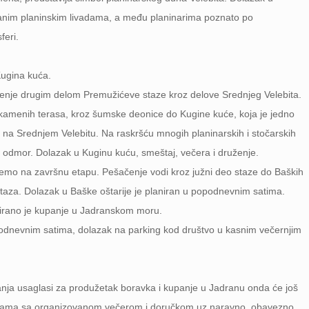
ranim planinskim livadama, a među planinarima poznato po
feri.
Kugina kuća.
nje drugim delom Premužićeve staze kroz delove Srednjeg Velebita.
 kamenih terasa, kroz šumske deonice do Kugine kuće, koja je jedno
ta na Srednjem Velebitu. Na raskršću mnogih planinarskih i stočarskih
a odmor. Dolazak u Kuginu kuću, smeštaj, večera i druženje.
emo na završnu etapu. Pešačenje vodi kroz južni deo staze do Baških
taza. Dolazak u Baške oštarije je planiran u popodnevnim satima.
irano je kupanje u Jadranskom moru.
dnevnim satima, dolazak na parking kod društvo u kasnim večernjim
ivanja usaglasi za produžetak boravka i kupanje u Jadranu onda će još
rijama sa organizovanom večerom i doručkom uz naravno, obavezno