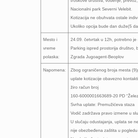
troškove društva, vođenje, prevoz
Nacionalni park Severni Velebit.
Kotizacija ne obuhvata ostale indi
Ukoliko opcija bude dan duže(5 dan
Mesto i
24.09. četvrtak u 12h, potrebno je 
vreme
Parking ispred prostorija društvo,
polaska:
Zgrada Jugoagent-Beoplov
Napomena:
Zbog ograničenog broja mesta (9)pr
uplate kotizacije obavezno kontakti
žiro račun broj
160-6000001663689-20 PD “Želez
Svrha uplate: Premužićeva staza
Vodič zadržava pravo izmene u slu
U slučaju odustajanja, uplata se 
nije obezbeđena zaštita u pogledu