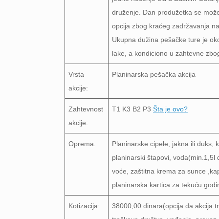
druženje. Dan produžetka se može i
opcija zbog kraćeg zadržavanja na 
Ukupna dužina pešačke ture je oko
lake, a kondiciono u zahtevne zb
Vrsta
Planinarska pešačka akcija
akcije:
Zahtevnost
T1 K3 B2 P3
Šta je ovo?
akcije:
Oprema:
Planinarske cipele, jakna ili duks
planinarski štapovi, voda(min.1,5l 
voće, zaštitna krema za sunce ,kap
planinarska kartica za tekuću godi
Kotizacija:
38000,00 dinara(opcija da akcija t