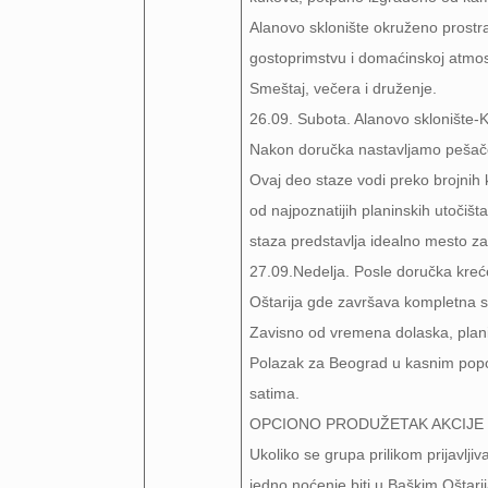
Alanovo sklonište okruženo prost
gostoprimstvu i domaćinskoj atmos
Smeštaj, večera i druženje.
26.09. Subota. Alanovo sklonište-
Nakon doručka nastavljamo pešače
Ovaj deo staze vodi preko brojnih
od najpoznatijih planinskih utočiš
staza predstavlja idealno mesto z
27.09.Nedelja. Posle doručka kreć
Oštarija gde završava kompletna s
Zavisno od vremena dolaska, plan
Polazak za Beograd u kasnim popo
satima.
OPCIONO PRODUŽETAK AKCIJE
Ukoliko se grupa prilikom prijavlj
jedno noćenje biti u Baškim Ošta