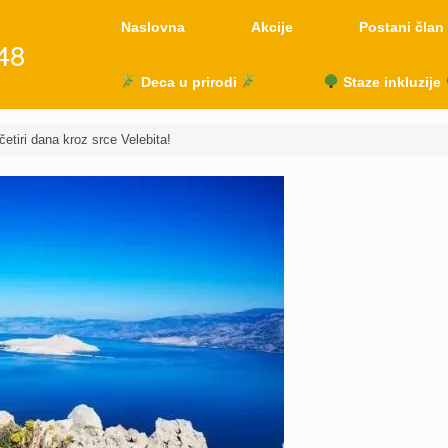
Naslovna
Akcije
Postani član
48
Deca u prirodi
Staze inkluzije
etiri dana kroz srce Velebita!