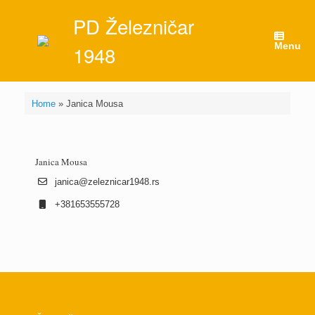
Skip
PD Železničar
to
content
Menu
1948
Home
»
Janica Mousa
Janica Mousa
janica@zeleznicar1948.rs
+381653555728