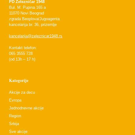
PD Železničar 1948
Bul. M. Pupina 165 a
11070 Novi Beograd
zgrada Beoplova/Jugoagenta
kancelarija br. 36, prizemlje
kancelarija@zeleznicar1948.rs
Kontakt telefon:
065 3555 728
(od 13h – 17 h)
Kategorije
Akcije za decu
Evropa
Jednodnevne akcije
Region
Srbija
Sve akcije