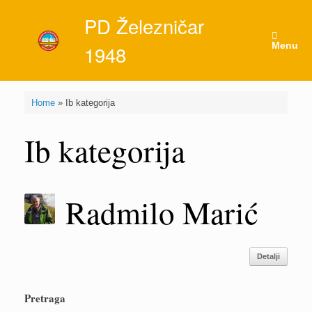
Skip
PD Železničar
to
content
Menu
1948
Home
»
Ib kategorija
Ib kategorija
Radmilo Marić
Detalji
Pretraga