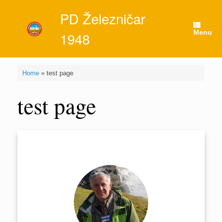
Skip
PD Železničar
to
content
Menu
1948
Home
»
test page
test page