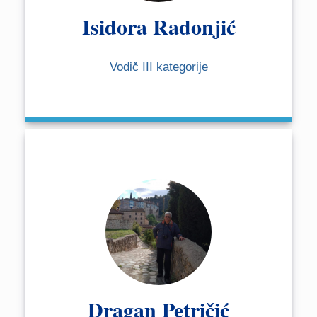
Isidora Radonjić
Vodič III kategorije
Dragan Petričić