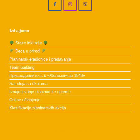
Izdvajamo
Staze inkluzije
Deca u prirodi
Planinarskieradionice i predavanja
Team building
Присоединяйтесь к «Железничар 1948»
Saradnja sa školama
Iznajmljivanje planinarske opreme
Online učlanjenje
Klasifikacija planinarskih akcija
PD Železničar 1948
Theme by
SiteOrigin