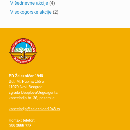
Višednevne akcije
(4)
Visokogorske akcije
(2)
PD Železničar 1948
Bul. M. Pupina 165 a
11070 Novi Beograd
zgrada Beoplova/Jugoagenta
kancelarija br. 36, prizemlje
kancelarija@zeleznicar1948.rs
Kontakt telefon:
065 3555 728