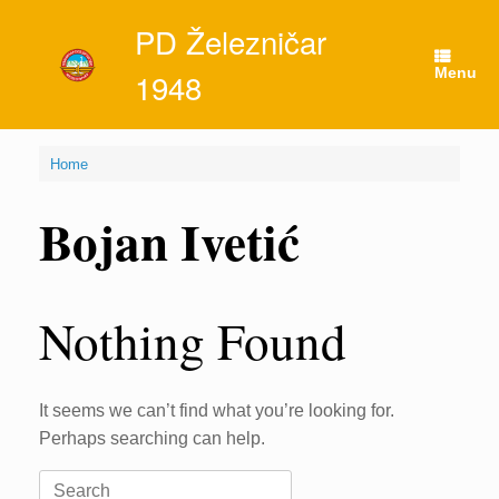
Skip
PD Železničar
to
content
Menu
1948
Home
Bojan Ivetić
Nothing Found
It seems we can’t find what you’re looking for.
Perhaps searching can help.
Search