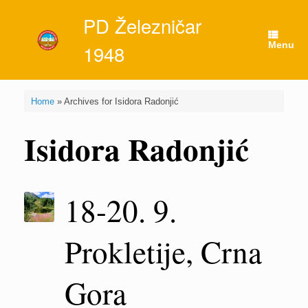
Skip
PD Železničar
to
content
Menu
1948
Home
»
Archives for Isidora Radonjić
Isidora Radonjić
18-20. 9.
Prokletije, Crna
Gora