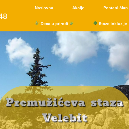
Naslovna
Akcije
Postani član
48
Deca u prirodi
Staze inkluzije
Treking na Siciliji
uspon na Etnu