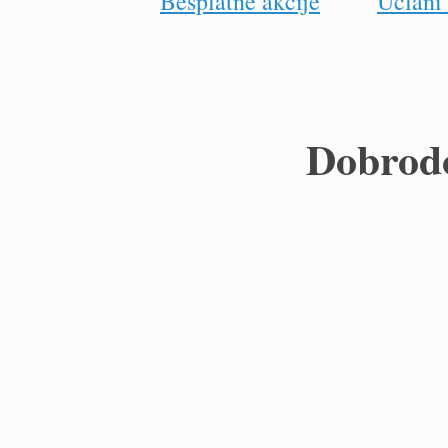
Besplatne akcije
Učlani 
Dobrodo