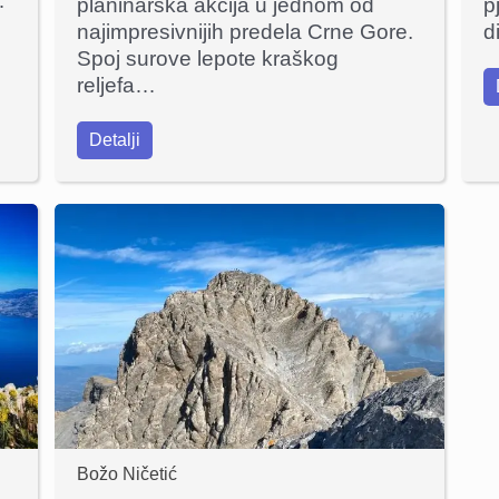
…
planinarska akcija u jednom od
p
najimpresivnijih predela Crne Gore.
d
Spoj surove lepote kraškog
reljefa…
Detalji
Božo Ničetić