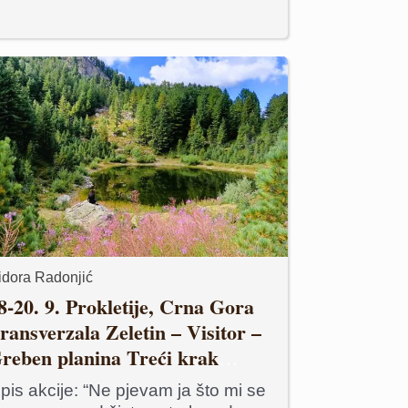
sidora Radonjić
8-20. 9. Prokletije, Crna Gora
ansverzala Zeletin – Visitor –
reben planina Treći krak
rougla koji nismo prošli
pis akcije: “Ne pjevam ja što mi se