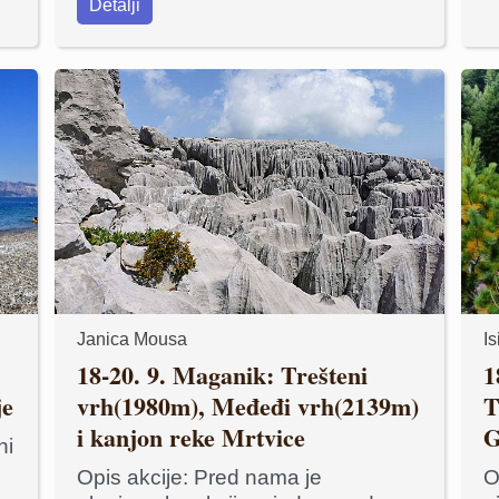
Detalji
Janica Mousa
I
18-20. 9. Maganik: Trešteni
1
je
vrh(1980m), Međeđi vrh(2139m)
Tr
i kanjon reke Mrtvice
G
ni
t
Opis akcije: Pred nama je
O