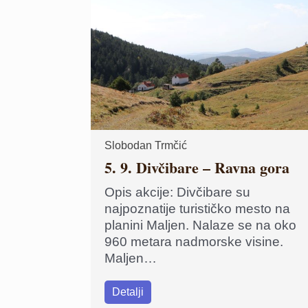
Slobodan Trmčić
5. 9. Divčibare – Ravna gora
Opis akcije: Divčibare su
najpoznatije turističko mesto na
planini Maljen. Nalaze se na oko
960 metara nadmorske visine.
Maljen…
Detalji