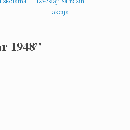
a školama
Izveštaji sa naših
akcija
ar 1948”