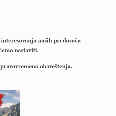
g interesovanja naših predavača
ćemo nastaviti.
pravovremena obaveštenja.