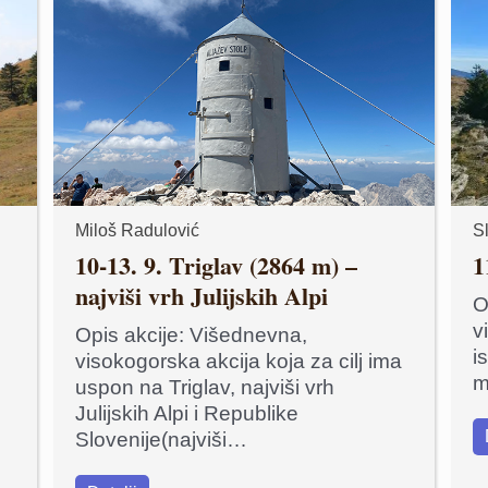
Miloš Radulović
S
10-13. 9. Triglav (2864 m) –
1
najviši vrh Julijskih Alpi
O
v
Opis akcije: Višednevna,
i
visokogorska akcija koja za cilj ima
m
uspon na Triglav, najviši vrh
Julijskih Alpi i Republike
Slovenije(najviši…