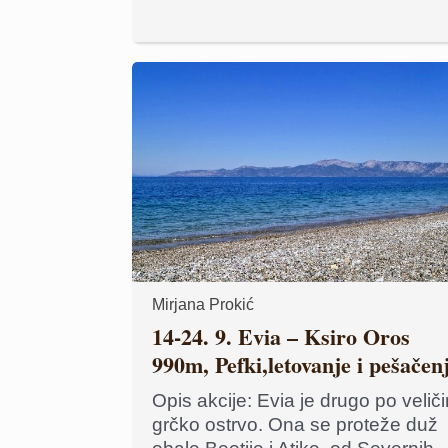
Mirjana Prokić
14-24. 9. Evia – Ksiro Oros
990m, Pefki,letovanje i pešačen
Opis akcije: Evia je drugo po veliči
grčko ostrvo. Ona se proteže duž