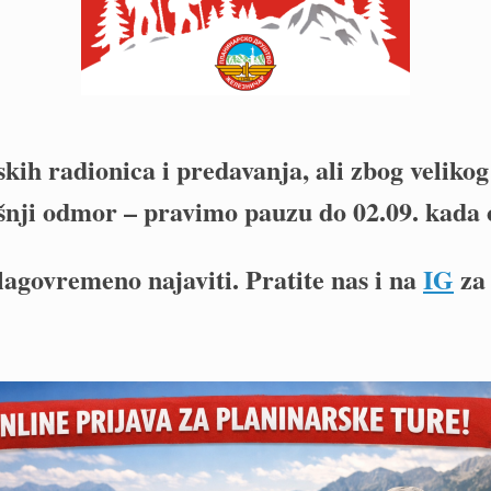
kih radionica i predavanja, ali zbog veliko
šnji odmor – pravimo pauzu do 02.09. kada 
agovremeno najaviti. Pratite nas i na
IG
za 