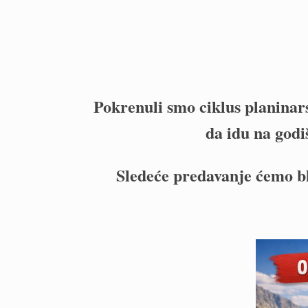
Pokrenuli smo ciklus planinars
da idu na godi
Sledeće predavanje ćemo bl