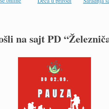
se online
Deca u prirodi
Saradnja s
šli na sajt PD “Železnič