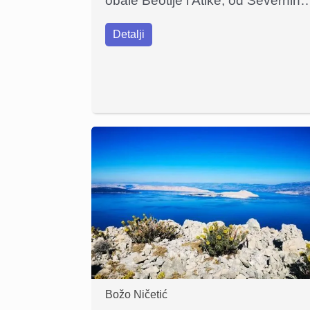
obale Beotije i Atike, od Severnih
Detalji
Božo Ničetić