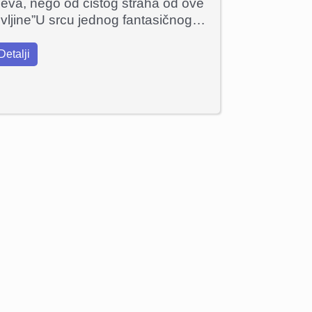
jeva, nego od čistog straha od ove
ivljine”U srcu jednog fantasičnog…
Detalji