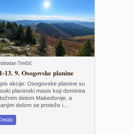
lobodan Trmčić
1-13. 9. Osogovske planine
pis akcije: Osogovske planine su
isoki planinski masiv koji dominira
stočnim delom Makedonije, a
anjim delom se proteže i…
Detalji